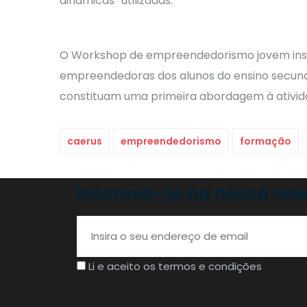
dinâmicas” utilizadas.
O Workshop de empreendedorismo jovem inser
empreendedoras dos alunos do ensino secundári
constituam uma primeira abordagem à ativid
caerus
empreendedorismo
formação
Inscreva-se na nossa new
Li e aceito os termos e condições