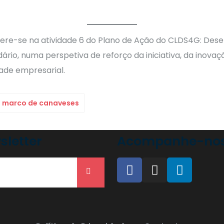
e-se na atividade 6 do Plano de Ação do CLDS4G: Dese
o, numa perspetiva de reforço da iniciativa, da inovação,
ade empresarial.
marco de canaveses
sletter
Acompanhe-nos 