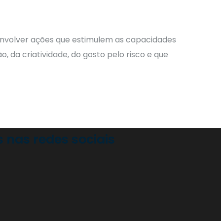
nvolver ações que estimulem as capacidades
 da criatividade, do gosto pelo risco e que
nas redes sociais