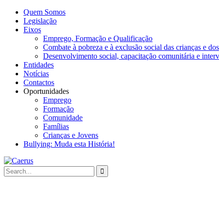
Quem Somos
Legislação
Eixos
Emprego, Formação e Qualificação
Combate à pobreza e à exclusão social das crianças e dos
Desenvolvimento social, capacitação comunitária e inter
Entidades
Notícias
Contactos
Oportunidades
Emprego
Formação
Comunidade
Famílias
Crianças e Jovens
Bullying: Muda esta História!