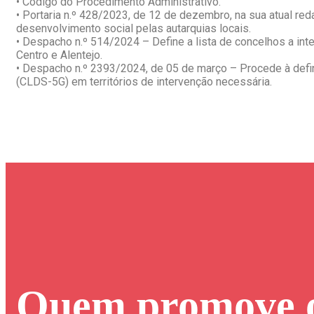
• Código do Procedimento Administrativo.
• Portaria n.º 428/2023, de 12 de dezembro, na sua atual re
desenvolvimento social pelas autarquias locais.
• Despacho n.º 514/2024 – Define a lista de concelhos a in
Centro e Alentejo.
• Despacho n.º 2393/2024, de 05 de março – Procede à defin
(CLDS-5G) em territórios de intervenção necessária.
Quem promove 