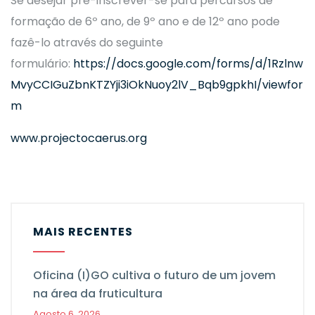
Se desejar pré-inscrever-se para percursos de
formação de 6º ano, de 9º ano e de 12º ano pode
fazê-lo através do seguinte
formulário:
https://docs.google.com/forms/d/1Rzlnw
MvyCCIGuZbnKTZYji3iOkNuoy2lV_Bqb9gpkhI/viewfor
m
www.projectocaerus.org
MAIS RECENTES
Oficina (I)GO cultiva o futuro de um jovem
na área da fruticultura
Agosto 6, 2026