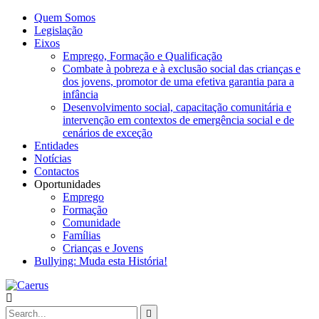
Quem Somos
Legislação
Eixos
Emprego, Formação e Qualificação
Combate à pobreza e à exclusão social das crianças e
dos jovens, promotor de uma efetiva garantia para a
infância
Desenvolvimento social, capacitação comunitária e
intervenção em contextos de emergência social e de
cenários de exceção
Entidades
Notícias
Contactos
Oportunidades
Emprego
Formação
Comunidade
Famílias
Crianças e Jovens
Bullying: Muda esta História!