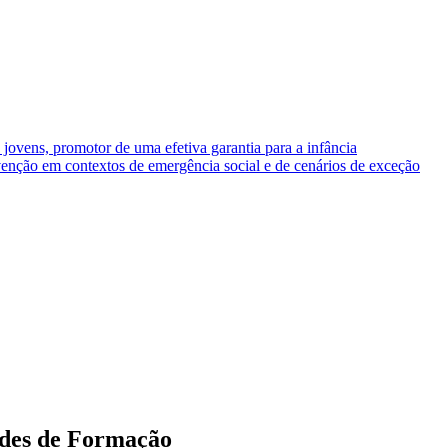
 jovens, promotor de uma efetiva garantia para a infância
venção em contextos de emergência social e de cenários de exceção
des de Formação