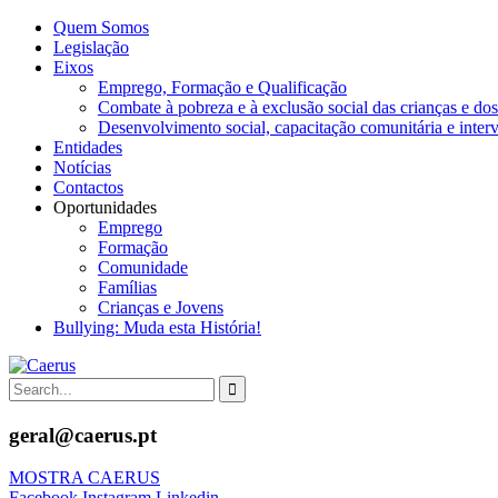
Quem Somos
Legislação
Eixos
Emprego, Formação e Qualificação
Combate à pobreza e à exclusão social das crianças e dos
Desenvolvimento social, capacitação comunitária e inter
Entidades
Notícias
Contactos
Oportunidades
Emprego
Formação
Comunidade
Famílias
Crianças e Jovens
Bullying: Muda esta História!
geral@caerus.pt
MOSTRA CAERUS
Facebook
Instagram
Linkedin