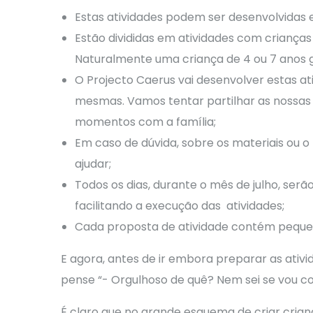
Estas atividades podem ser desenvolvidas e
Estão divididas em atividades com crianças
Naturalmente uma criança de 4 ou 7 anos gos
O Projecto Caerus vai desenvolver estas at
mesmas. Vamos tentar partilhar as nossas ex
momentos com a família;
Em caso de dúvida, sobre os materiais ou 
ajudar;
Todos os dias, durante o mês de julho, serã
facilitando a execução das atividades;
Cada proposta de atividade contém pequena
E agora, antes de ir embora preparar as ativ
pense “- Orgulhoso de quê? Nem sei se vou con
É claro que no grande esquema de criar cri