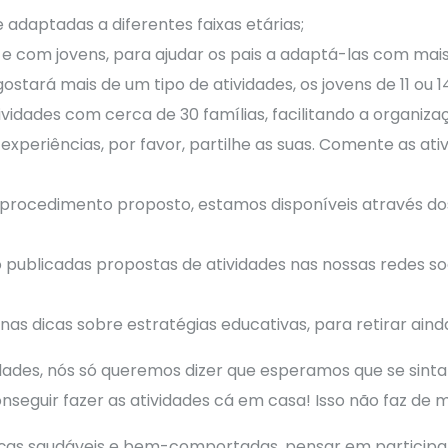
 adaptadas a diferentes faixas etárias;
 e com jovens, para ajudar os pais a adaptá-las com mais
tará mais de um tipo de atividades, os jovens de 11 ou 1
ividades com cerca de 30 famílias, facilitando a organiz
periências, por favor, partilhe as suas. Comente as ativ
o procedimento proposto, estamos disponíveis através do
o publicadas propostas de atividades nas nossas redes so
s dicas sobre estratégias educativas, para retirar ain
idades, nós só queremos dizer que esperamos que se sin
seguir fazer as atividades cá em casa! Isso não faz de m
anças saudáveis e bem-comportadas, pensar em particip