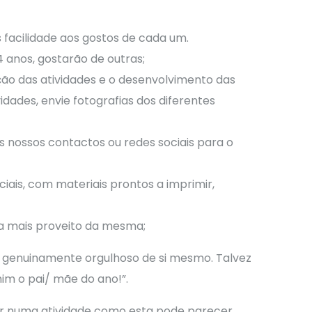
 facilidade aos gostos de cada um.
4 anos, gostarão de outras;
ação das atividades e o desenvolvimento das
idades, envie fotografias dos diferentes
s nossos contactos ou redes sociais para o
ciais, com materiais prontos a imprimir,
da mais proveito da mesma;
ta genuinamente orgulhoso de si mesmo. Talvez
im o pai/ mãe do ano!”.
ar numa atividade como esta pode parecer