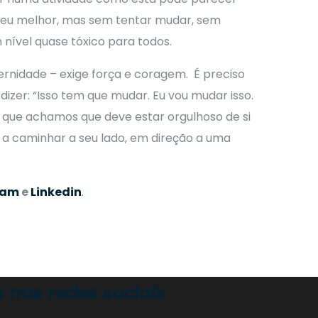
o seu melhor, mas sem tentar mudar, sem
 nível quase tóxico para todos.
rnidade – exige força e coragem. É preciso
zer: “Isso tem que mudar. Eu vou mudar isso.
 que achamos que deve estar orgulhoso de si
r a caminhar a seu lado, em direção a uma
ram
e
Linkedin
.
nas redes sociais