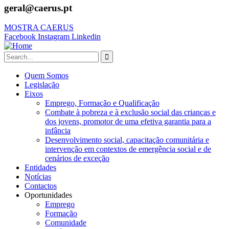
geral@caerus.pt
MOSTRA CAERUS
Facebook
Instagram
Linkedin
Quem Somos
Legislação
Eixos
Emprego, Formação e Qualificação
Combate à pobreza e à exclusão social das crianças e
dos jovens, promotor de uma efetiva garantia para a
infância
Desenvolvimento social, capacitação comunitária e
intervenção em contextos de emergência social e de
cenários de exceção
Entidades
Notícias
Contactos
Oportunidades
Emprego
Formação
Comunidade