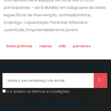
coordenadores e equipas técnicas dos 8 CLDS
participantes – será dividido em subgrupos de áreas
específicas de intervenção, nomeadamente,
Emprego, Capacitação Parental, Infância e
Juventude, Empreendedorismo jovem.
boas práticas
caerus
clds
parceiros
Inscreva-se na nossa newsletter
Li e aceito os termos e condições
Acompanhe-nos nas redes
sociais