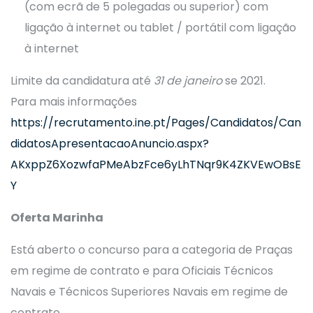
(com ecrã de 5 polegadas ou superior) com
ligação à internet ou tablet / portátil com ligação
à internet
Limite da candidatura até
31 de janeiro
se 2021.
Para mais informações
https://recrutamento.ine.pt/Pages/Candidatos/Can
didatosApresentacaoAnuncio.aspx?
AKxppZ6XozwfaPMeAbzFce6yLhTNqr9K4ZKVEwOBsE
Y
Oferta Marinha
Está aberto o concurso para a categoria de Praças
em regime de contrato e para Oficiais Técnicos
Navais e Técnicos Superiores Navais em regime de
contrato.